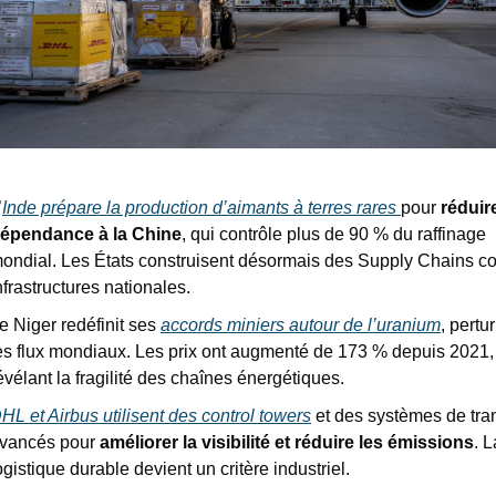
’
Inde prépare la production d’aimants à terres rares 
pour 
réduire
épendance à la Chine
, qui contrôle plus de 90 % du raffinage 
ondial. Les États construisent désormais des Supply Chains c
nfrastructures nationales.
e Niger redéfinit ses 
accords miniers autour de l’uranium
, pertur
es flux mondiaux. Les prix ont augmenté de 173 % depuis 2021, 
évélant la fragilité des chaînes énergétiques.
HL et Airbus utilisent des control towers
 et des systèmes de tran
vancés pour 
améliorer la visibilité et réduire les émissions
. L
ogistique durable devient un critère industriel.