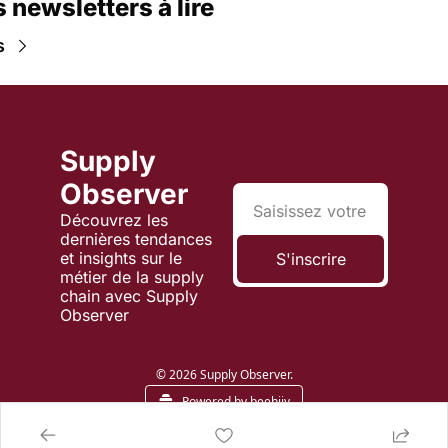
 newsletters à lire
s
Supply 
Observer
Découvrez les 
dernières tendances 
et insights sur le 
S'inscrire
métier de la supply 
chain avec Supply 
Observer
© 2026 Supply Observer.
Powered by beehiiv