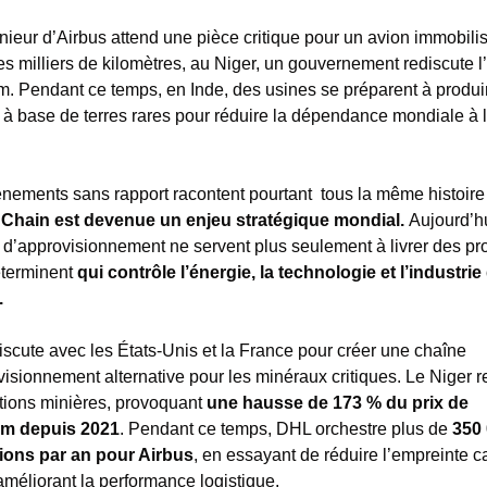
ieur d’Airbus attend une pièce critique pour un avion immobilis
es milliers de kilomètres, au Niger, un gouvernement rediscute l’
m. Pendant ce temps, en Inde, des usines se préparent à produir
 à base de terres rares pour réduire la dépendance mondiale à l
nements sans rapport racontent pourtant  tous la même histoire 
Chain est devenue un enjeu stratégique mondial.
Aujourd’hui
d’approvisionnement ne servent plus seulement à livrer des prod
terminent 
qui contrôle l’énergie, la technologie et l’industrie 
.
iscute avec les États-Unis et la France pour créer une chaîne 
isionnement alternative pour les minéraux critiques. Le Niger red
tions minières, provoquant 
une hausse de 173 % du prix de 
um depuis 2021
. Pendant ce temps, DHL orchestre plus de 
350 
ions par an pour Airbus
, en essayant de réduire l’empreinte c
améliorant la performance logistique.