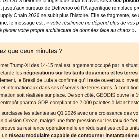
ù GEODIS bétonne la logistique pharma avec ses 
2 000 positi
e, jusqu'aux bureaux de Deliveroo où l'IA agentique remplace pr
Supply Chain 2026 ne subit plus l'histoire. Elle se fragmente, se s
ine, le message est : « 
votre résilience ne dépend plus de vos p
à piloter votre propre architecture de données face au chaos »
.
vez que deux minutes ?
et Trump-Xi des 14-15 mai est largement occupé par la situatio
retarde les 
négociations sur les tarifs douaniers et les terres
lement, le Brésil de Lula a confirmé qu’il reste ouvert aux inves
 et internationaux dans ses réserves de terres rares, à condition 
rmation soit réalisée sur place. De son côté, GEODIS ouvre le 1ᵉʳ
 entrepôt pharma GDP-compliant de 2 000 palettes à Mancheste
 surclasse les attentes au Q1 2026 avec une croissance des vo
n division Ocean, malgré une forte pression sur les taux de fret.
prouve sa résilience opérationnelle en réduisant ses coûts unita
 un 
réseau modulaire capable de contourner instantanément