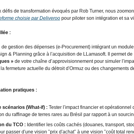
 défis de transformation évoqués par Rob Turner, nous zoomon
eforme choisie par Deliveroo
 pour piloter son intégration et sa vi
llée :
l de gestion des dépenses (e-Procurement) intégrant un module
gn & Planning grâce à l'acquisition de LLamasoft. Il permet de 
ques »
 de votre chaîne d’approvisionnement pour simuler l'impac
a fermeture actuelle du détroit d'Ormuz ou des changements de
ation pratiques :
 scénarios (What-if) :
 Tester l'impact financier et opérationnel 
on du raffinage de terres rares au Brésil par rapport à un sourcin
on du TCO :
 Identifier les coûts cachés (douanes, transport, sto
our passer d'une vision "prix d'achat" à une vision "coût total ren