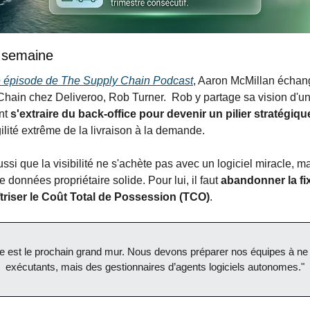
a semaine
 épisode de The Supply Chain Podcast
, Aaron McMillan échang
hain chez Deliveroo, Rob Turner.  Rob y partage sa vision d'une
nt 
s'extraire du back-office pour devenir un pilier stratégiqu
ilité extrême de la livraison à la demande.
ssi que la visibilité ne s'achète pas avec un logiciel miracle, mai
 données propriétaire solide. Pour lui, il faut 
a
bandonner la fixa
îtriser le Coût Total de Possession (TCO)
.
ue est le prochain grand mur. Nous devons préparer nos équipes à ne p
exécutants, mais des gestionnaires d’agents logiciels autonomes."