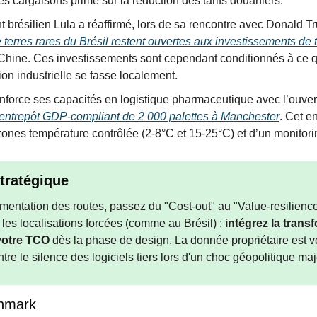
s cargaisons prime sur la réduction des tarifs douaniers.
t brésilien Lula a réaffirmé, lors de sa rencontre avec Donald 
 terres rares du Brésil restent ouvertes aux investissements de 
Chine. Ces investissements sont cependant conditionnés à ce qu
ion industrielle se fasse localement.
orce ses capacités en logistique pharmaceutique avec l’ouvertur
 entrepôt GDP-compliant de 2 000 palettes à Manchester
. Cet en
ones température contrôlée (2-8°C et 15-25°C) et d’un monitori
stratégique
gmentation des routes, passez du "Cost-out" au "Value-resilience
les localisations forcées (comme au Brésil) :
intégrez la transf
votre TCO
dès la phase de design. La donnée propriétaire est vo
re le silence des logiciels tiers lors d'un choc géopolitique maj
hmark