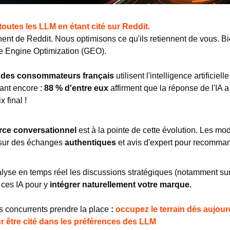
outes les LLM en étant cité sur Reddit.
nt de Reddit. Nous optimisons ce qu'ils retiennent de vous. B
ve Engine Optimization (GEO).
 des consommateurs français
 utilisent l'intelligence artificiell
ant encore : 
88 % d'entre eux
 affirment que la réponse de l'IA a
x final !
ce conversationnel
 est à la pointe de cette évolution. Les mod
 sur des échanges
 authentiques
 et avis d'expert pour recomman
alyse en temps réel les discussions stratégiques (notamment sur 
 ces IA pour y 
intégrer naturellement votre marque.
s concurrents prendre la place 
: 
occupez le terrain dès aujourd
 être cité dans les préférences des LLM