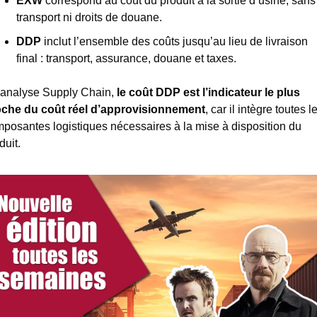
EXW
 correspond au coût du produit à la sortie d’usine, sans 
transport ni droits de douane.
DDP
 inclut l’ensemble des coûts jusqu’au lieu de livraison 
final : transport, assurance, douane et taxes.
analyse Supply Chain, 
le coût DDP est l’indicateur le plus 
che du coût réel d’approvisionnement
, car il intègre toutes le
posantes logistiques nécessaires à la mise à disposition du 
duit.