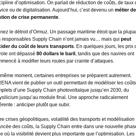
cipline d’optimisation. On parlait de réduction de coûts, de taux d
vice ou de digitalisation. Aujourd’hui, c’est devenu un
 métier de 
tion de crise permanente
.
nez le détroit d’Ormuz. Un passage maritime étroit que la plupart
 responsables Supply Chain n’ont jamais vu… mais qui 
peut 
ider du coût de leurs transports
. En quelques jours, les prix d
role ont dépassé 
80 dollars le baril
, tandis que des navires ont 
mencé à modifier leurs routes par crainte d’attaques.
même moment, certaines entreprises se préparent autrement. 
RENA vient de publier un outil permettant de modéliser les coûts 
plets d’une Supply Chain photovoltaïque jusqu’en 2030, du 
ysilicium jusqu’au module final. Une approche radicalement 
férente : anticiper plutôt que subir.
re crises géopolitiques, volatilité des transports et modélisation 
ncée des coûts, la Supply Chain entre dans une nouvelle phase 
le où la visibilité devient plus importante que l’optimisation. Les 