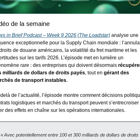
Vidéo de la semaine
s in Brief Podcast – Week 9 2026 (The Loadstar)
 analyse une 
uence exceptionnelle pour la Supply Chain mondiale : l’annulat
droits de douane américains, la volatilité du fret maritime et les 
ertitudes sur les tarifs 2026. L’épisode met en lumière un 
nomène rare : des entreprises qui doivent désormais 
récupérer
 milliards de dollars de droits payés
, tout en 
g
érant des 
chés de transport instables.
delà de l’actualité, l’épisode montre comment décisions politiqu
trats logistiques et marchés du transport peuvent s’entrecroiser e
er des effets en chaîne sur les opérations internationales.
« Avec potentiellement entre 100 et 300 milliards de dollars de droits 